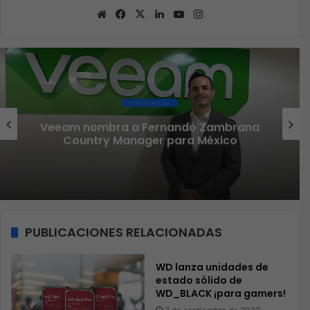
Sitio
Facebook
X
LinkedIn
YouTube
Instagram
web
Ciberseguridad
Veeam nombra a Fernando Zambrana
Country Manager para México
PUBLICACIONES RELACIONADAS
WD lanza unidades de
estado sólido de
WD_BLACK ¡para gamers!