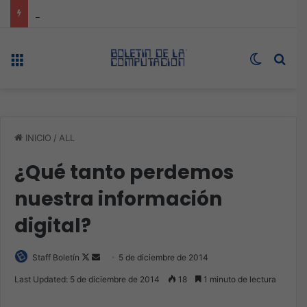
Veeam nombra a Fernando Zambrana Country Manager para México
Menú
Switch s
Bus
INICIO
/
ALL
¿Qué tanto perdemos
nuestra información
digital?
Follow
Send
Staff Boletín
5 de diciembre de 2014
on
an
Last Updated: 5 de diciembre de 2014
18
1 minuto de lectura
X
email