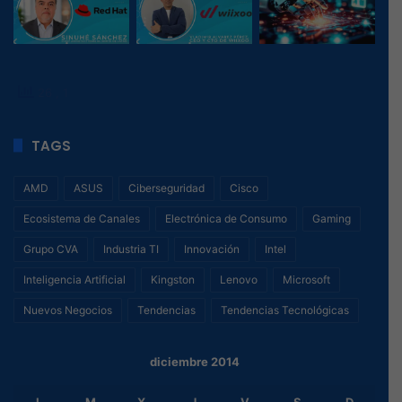
26
, 1
TAGS
AMD
ASUS
Ciberseguridad
Cisco
Ecosistema de Canales
Electrónica de Consumo
Gaming
Grupo CVA
Industria TI
Innovación
Intel
Inteligencia Artificial
Kingston
Lenovo
Microsoft
Nuevos Negocios
Tendencias
Tendencias Tecnológicas
diciembre 2014
L
M
X
J
V
S
D