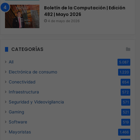
Boletín de la Computación | Edición
482 | Mayo 2026
4 de mayo de 2026
CATEGORÍAS
All
5.087
Electrónica de consumo
1.220
Conectividad
654
Infraestructura
572
Seguridad y Videovigilancia
571
Gaming
521
Software
519
Mayoristas
1.466