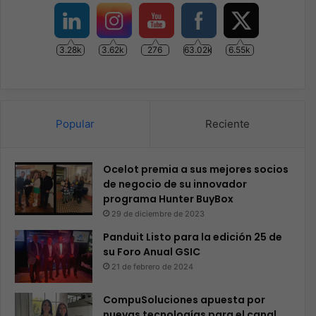
3.28k
3.62k
276
63.02k
6.55k
Popular
Reciente
Ocelot premia a sus mejores socios
de negocio de su innovador
programa Hunter BuyBox
29 de diciembre de 2023
Panduit Listo para la edición 25 de
su Foro Anual GSIC
21 de febrero de 2024
CompuSoluciones apuesta por
nuevas tecnologías para el canal