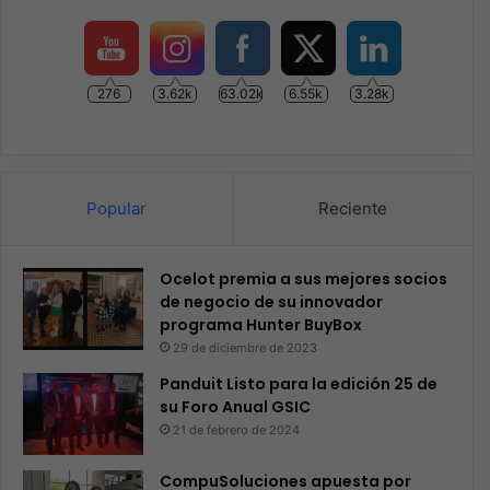
276
3.62k
63.02k
6.55k
3.28k
Popular
Reciente
Ocelot premia a sus mejores socios
de negocio de su innovador
programa Hunter BuyBox
29 de diciembre de 2023
Panduit Listo para la edición 25 de
su Foro Anual GSIC
21 de febrero de 2024
CompuSoluciones apuesta por