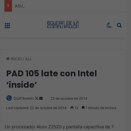
ASUS redefine la productividad y el gaming con la experiencia Duo
Menú
Switch s
Bus
INICIO
/
ALL
PAD 105 late con Intel
‘inside’
Follow
Send
Staff Boletín
22 de octubre de 2014
on
an
Last Updated: 22 de octubre de 2014
12
1 minuto de lectura
X
email
Un procesador Atom Z2520 y pantalla capacitiva de 7