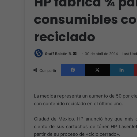
HP fabrica ¾ pa
consumibles co
reciclado
Follow
Send
Staff Boletín
30 de abril de 2014
Last Upd
on
an
Facebook
X
L
X
email
Compartir
La medida representa un aumento de 50 por cie
con contenido reciclado en el último año.
Ciudad de México. HP anunció hoy que más de
ciento de sus cartuchos de tóner HP LaserJet 
partir de su proceso de «ciclo cerrado».