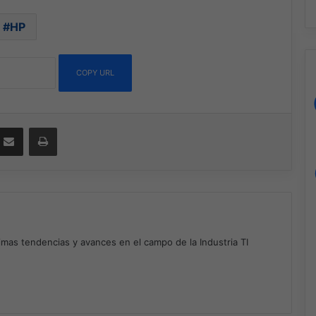
HP
COPY URL
ssenger
Compartir por correo electrónico
Imprimir
timas tendencias y avances en el campo de la Industria TI
m