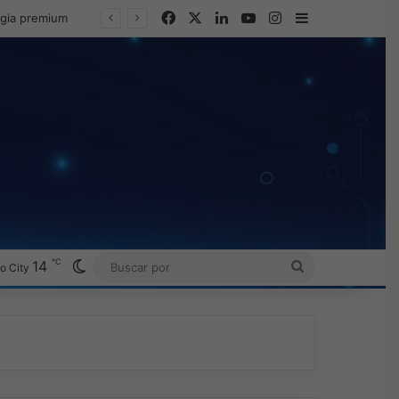
Facebook
X
LinkedIn
YouTube
Instagram
Barra lateral
egia premium
℃
Switch skin
14
BUSCAR
o City
POR