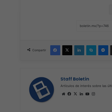
Facebook
X
LinkedIn
Skype
Me
Compartir
Staff Boletín
Artículos de interés sobre las úl
Sitio
Facebook
X
LinkedIn
YouTube
Instagra
web