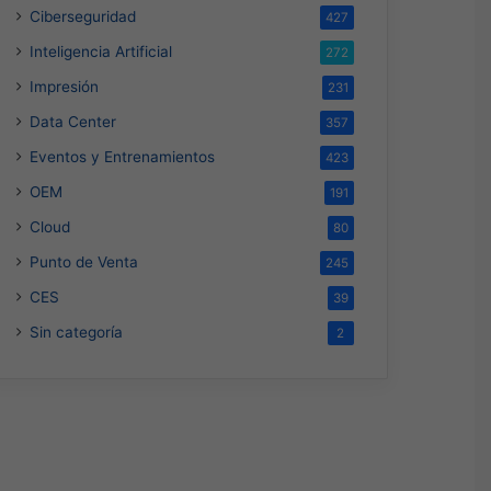
Ciberseguridad
427
Inteligencia Artificial
272
Impresión
231
Data Center
357
Eventos y Entrenamientos
423
OEM
191
Cloud
80
Punto de Venta
245
CES
39
Sin categoría
2