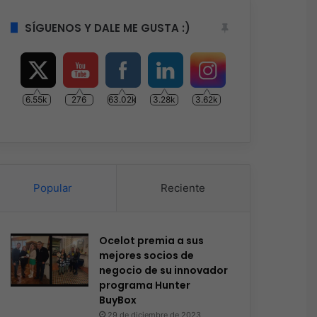
SÍGUENOS Y DALE ME GUSTA :)
6.55k
276
63.02k
3.28k
3.62k
Popular
Reciente
Ocelot premia a sus
mejores socios de
negocio de su innovador
programa Hunter
BuyBox
29 de diciembre de 2023