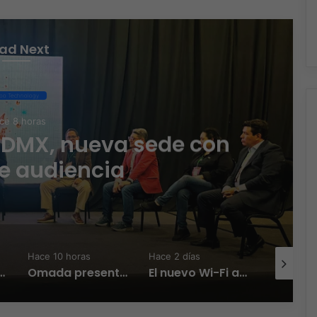
ad Next
po Technology
ce 8 horas
CDMX, nueva sede con
e audiencia
Hace 10 horas
Hace 2 días
Hace 3 día
Zambrana Country Manager para México
Omada presenta los nuevos Fusion Gateways que simplifican la implementación, reducen costos y aumentan la eficiencia operativa
El nuevo Wi-Fi ahora piensa, la IA transforma la conexión del día a día