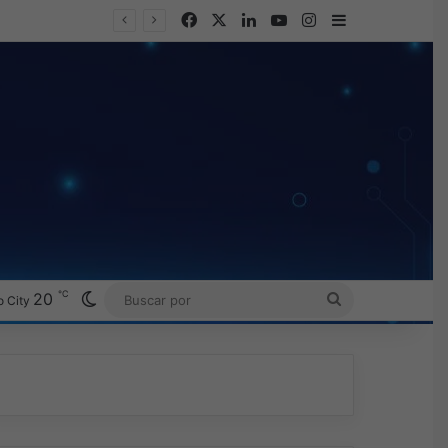
Facebook
X
LinkedIn
YouTube
Instagram
Barra lateral
Omada presenta los nuevos Fusion Gateways que simplifican la implementación, reducen costos y aumentan la eficiencia operativa
℃
Switch skin
20
BUSCAR
 City
POR