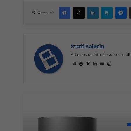
Facebook
X
LinkedIn
Skype
Me
Compartir
Staff Boletín
Artículos de interés sobre las úl
Sitio
Facebook
X
LinkedIn
YouTube
Instagra
web
Re