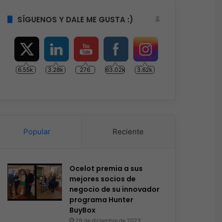
SÍGUENOS Y DALE ME GUSTA :)
6.55k
3.28k
276
63.02k
3.62k
Popular
Reciente
Ocelot premia a sus
mejores socios de
negocio de su innovador
programa Hunter
BuyBox
29 de diciembre de 2023