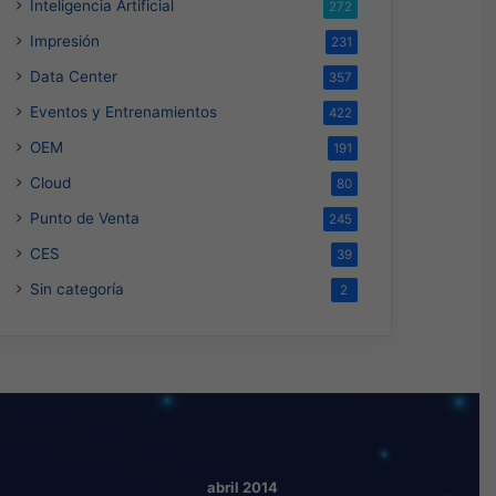
Inteligencia Artificial
272
Impresión
231
Data Center
357
Eventos y Entrenamientos
422
OEM
191
Cloud
80
Punto de Venta
245
CES
39
Sin categoría
2
abril 2014