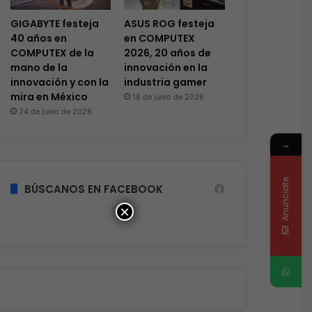
GIGABYTE festeja
ASUS ROG festeja
40 años en
en COMPUTEX
COMPUTEX de la
2026, 20 años de
mano de la
innovación en la
innovación y con la
industria gamer
mira en México
18 de junio de 2026
24 de junio de 2026
→
Anunciate
BÚSCANOS EN FACEBOOK
×