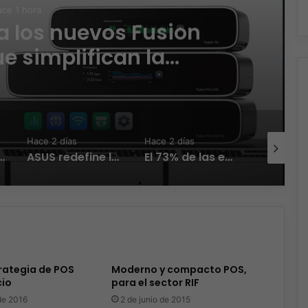
ce 1 hora
 los nuevos Fusion
 simplifican la
, reducen costos y
iciencia operativa
Hace 2 días
Hace 2 días
Hace 3 día
la IA transforma la conexión del día a día
ASUS redefine la productividad y el gaming con la experiencia Duo
El 73% de las empresas en LATAM aseguran que el phishing sigue funcionando
trategia de POS
Moderno y compacto POS,
cio
para el sector RIF
de 2016
2 de junio de 2015