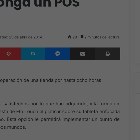
ponga un POS
ted: 25 de abril de 2014
28
2 minutos de lectura
inkedIn
Pinterest
Skype
Messenger
Compartir por correo electrónico
Imprimir
r operación de una tienda por hasta ocho horas
s satisfechos por lo que han adquirido, y la forma en
sta de Elo Touch al platicar sobre su tableta enfocada
o. Esta opción le permitirá implementar un punto de
mbos mundos.