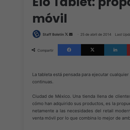
Elo Tablet: pro
móvil
Follow
Send
Staff Boletín
25 de abril de 2014
Last Upda
on
an
Facebook
X
L
X
email
Compartir
La tableta está pensada para ejecutar cualquie
continuas.
Ciudad de México. Una tienda llena de cliente
cómo han adquirido sus productos, es la propue
netamente a las necesidades del retail modern
venta móvil por lo que combina lo mejor de a