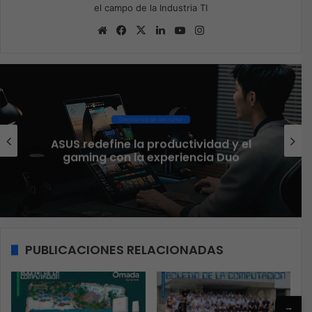
el campo de la Industria TI
Sitio
Facebook
X
LinkedIn
YouTube
Instagram
web
Ciberseguridad
El 73% de las empresas en LATAM
aseguran que el phishing sigue
funcionando
PUBLICACIONES RELACIONADAS
→