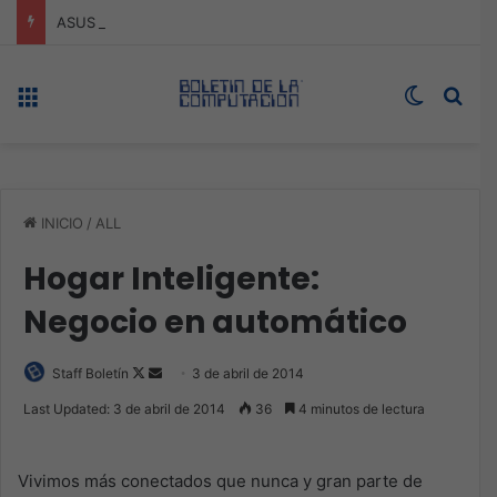
ASUS redefine la productividad y el gaming con la experiencia Duo
Menú
Switch s
Bus
INICIO
/
ALL
Hogar Inteligente:
Negocio en automático
Follow
Send
Staff Boletín
3 de abril de 2014
on
an
Last Updated: 3 de abril de 2014
36
4 minutos de lectura
X
email
Vivimos más conectados que nunca y gran parte de