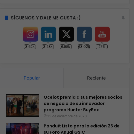
SÍGUENOS Y DALE ME GUSTA :)
3.62k
3.28k
6.55k
63.02k
276
Popular
Reciente
Ocelot premia a sus mejores socios
de negocio de su innovador
programa Hunter BuyBox
29 de diciembre de 2023
Panduit Listo para la edición 25 de
su Foro Anual GSIC