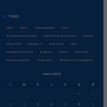
20
, 1
TAGS
AMD
ASUS
Ciberseguridad
Cisco
Ecosistema de Canales
Electrónica de Consumo
Gaming
Grupo CVA
Industria TI
Innovación
Intel
Inteligencia Artificial
Kingston
Lenovo
Microsoft
Nuevos Negocios
Tendencias
Tendencias Tecnológicas
marzo 2014
L
M
X
J
V
S
D
1
2
3
4
5
6
7
8
9