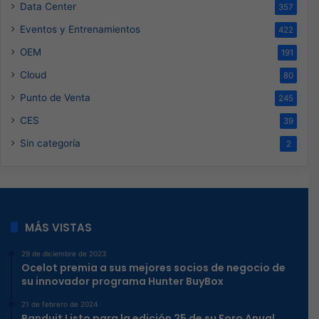
Data Center
357
Eventos y Entrenamientos
422
OEM
191
Cloud
80
Punto de Venta
245
CES
39
Sin categoría
2
MÁS VISTAS
29 de diciembre de 2023
Ocelot premia a sus mejores socios de negocio de
su innovador programa Hunter BuyBox
21 de febrero de 2024
Panduit Listo para la edición 25 de su Foro Anual