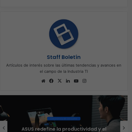
Staff Boletín
Artículos de interés sobre las últimas tendencias y avances en
el campo de la Industria TI
Sitio
Facebook
X
LinkedIn
YouTube
Instagram
web
Ciberseguridad
El 73% de las empresas en LATAM
aseguran que el phishing sigue