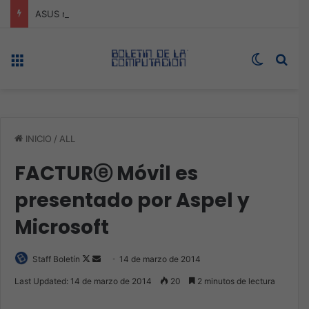
ASUS redefine la productividad y el gaming con la experiencia Duo
Menú
Switch s
Bus
INICIO
/
ALL
FACTURⓔ Móvil es
presentado por Aspel y
Microsoft
Follow
Send
Staff Boletín
14 de marzo de 2014
on
an
Last Updated: 14 de marzo de 2014
20
2 minutos de lectura
X
email