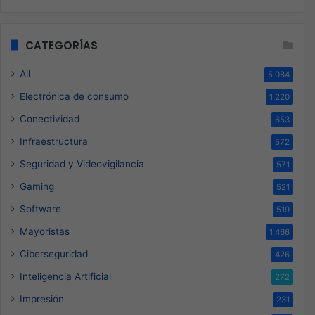
CATEGORÍAS
All
5.084
Electrónica de consumo
1.220
Conectividad
653
Infraestructura
572
Seguridad y Videovigilancia
571
Gaming
521
Software
519
Mayoristas
1.466
Ciberseguridad
426
Inteligencia Artificial
272
Impresión
231