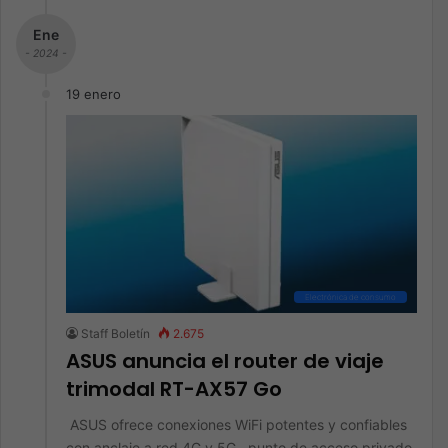
Ene
- 2024 -
19 enero
Electrónica de consumo
Staff Boletín
2.675
ASUS anuncia el router de viaje
trimodal RT-AX57 Go
ASUS ofrece conexiones WiFi potentes y confiables
con anclaje a red 4G y 5G, punto de acceso privado