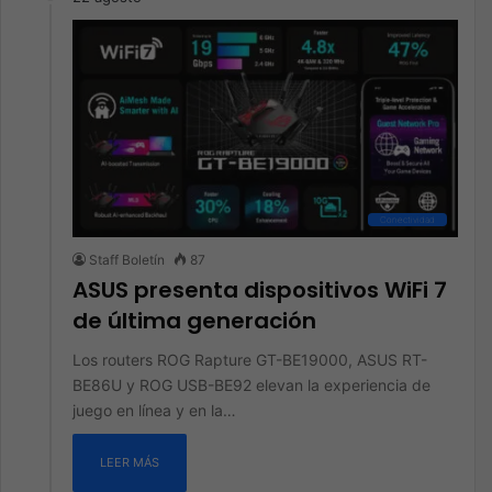
Conectividad
Staff Boletín
87
ASUS presenta dispositivos WiFi 7
de última generación
Los routers ROG Rapture GT-BE19000, ASUS RT-
BE86U y ROG USB-BE92 elevan la experiencia de
juego en línea y en la…
LEER MÁS