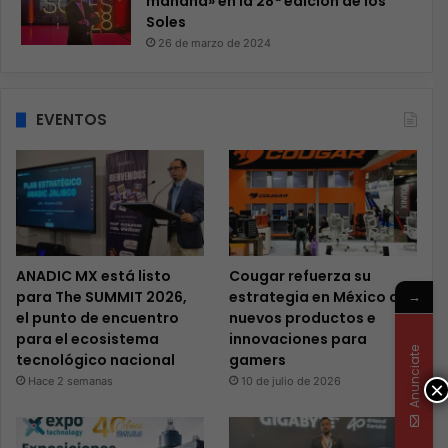
mañana» en la 28ª edición de los
Soles
26 de marzo de 2024
EVENTOS
ANADIC MX está listo
Cougar refuerza su
→
para The SUMMIT 2026,
estrategia en México con
el punto de encuentro
nuevos productos e
para el ecosistema
innovaciones para
Anunciate
tecnológico nacional
gamers
Hace 2 semanas
10 de julio de 2026
×