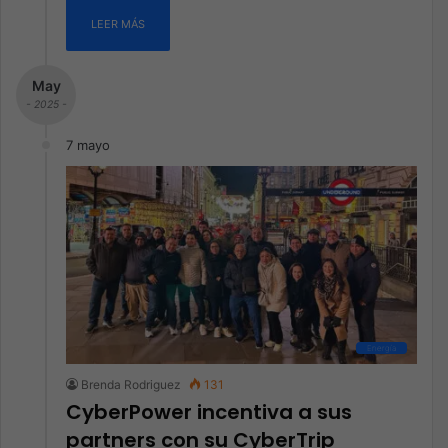
LEER MÁS
May
- 2025 -
7 mayo
Energía
Brenda Rodriguez
131
CyberPower incentiva a sus
partners con su CyberTrip