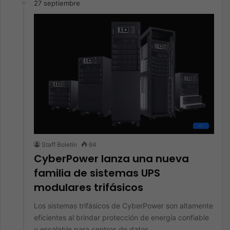
27 septiembre
All
Staff Boletín
64
CyberPower lanza una nueva
familia de sistemas UPS
modulares trifásicos
Los sistemas trifásicos de CyberPower son altamente
eficientes al brindar protección de energía confiable
y escalable para centros de datos,…