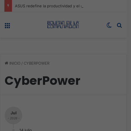
ASUS redefine la productividad y el gaming con la experiencia Duo
Menú
Switch s
Bus
INICIO
/
CYBERPOWER
CyberPower
Jul
- 2026 -
14 julio