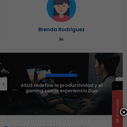
Brenda Rodriguez
LinkedIn
Ciberseguridad
El 73% de las empresas en LATAM
→
aseguran que el phishing sigue
funcionando
Anunciate
×