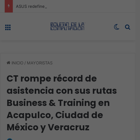
ASUS redefine la productividad y el gaming con la experiencia Duo
Menú
Switch s
Bus
INICIO
/
MAYORISTAS
CT rompe récord de
asistencia con sus rutas
Business & Training en
Acapulco, Ciudad de
México y Veracruz