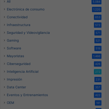
All
5.084
Electrónica de consumo
1.220
Conectividad
653
Infraestructura
572
Seguridad y Videovigilancia
571
Gaming
521
Software
519
Mayoristas
1.466
Ciberseguridad
426
Inteligencia Artificial
272
Impresión
231
Data Center
357
Eventos y Entrenamientos
422
OEM
191