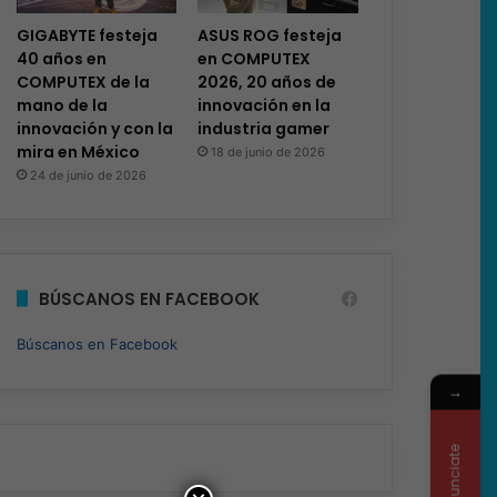
GIGABYTE festeja
ASUS ROG festeja
40 años en
en COMPUTEX
COMPUTEX de la
2026, 20 años de
mano de la
innovación en la
innovación y con la
industria gamer
mira en México
18 de junio de 2026
24 de junio de 2026
BÚSCANOS EN FACEBOOK
Búscanos en Facebook
→
Anunciate