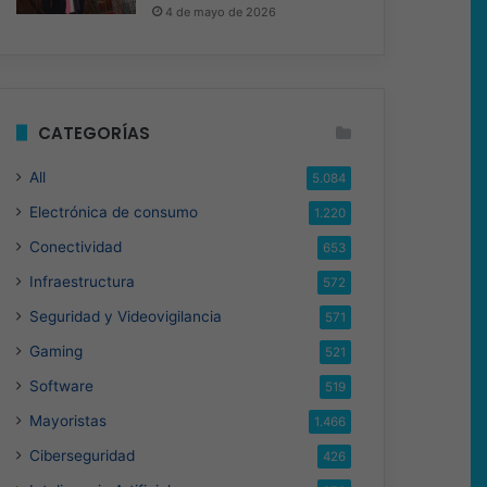
4 de mayo de 2026
CATEGORÍAS
All
5.084
Electrónica de consumo
1.220
Conectividad
653
Infraestructura
572
Seguridad y Videovigilancia
571
Gaming
521
Software
519
Mayoristas
1.466
Ciberseguridad
426