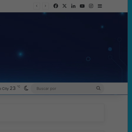
Facebook
X
LinkedIn
YouTube
Instagram
Barra lateral
℃
Switch skin
23
BUSCAR
 City
POR