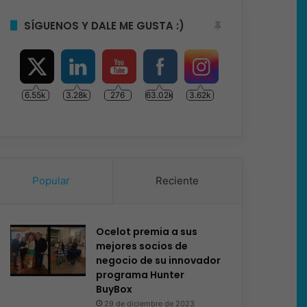
SÍGUENOS Y DALE ME GUSTA :)
6.55k
3.28k
276
63.02k
3.62k
Popular
Reciente
Ocelot premia a sus
mejores socios de
negocio de su innovador
programa Hunter
BuyBox
29 de diciembre de 2023