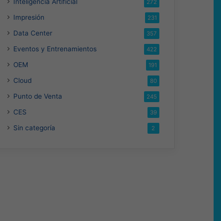
Inteligencia Artificial
272
Impresión
231
Data Center
357
Eventos y Entrenamientos
422
OEM
191
Cloud
80
Punto de Venta
245
CES
39
Sin categoría
2