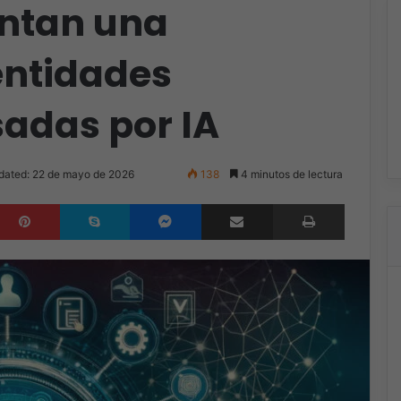
ntan una
entidades
sadas por IA
dated: 22 de mayo de 2026
138
4 minutos de lectura
inkedIn
Pinterest
Skype
Messenger
Compartir por correo electrónico
Imprimir