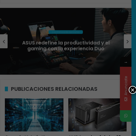
Ciberseguridad
El 73% de las empresas en LATAM
aseguran que el phishing sigue
funcionando
→
Anunciate
PUBLICACIONES RELACIONADAS
×