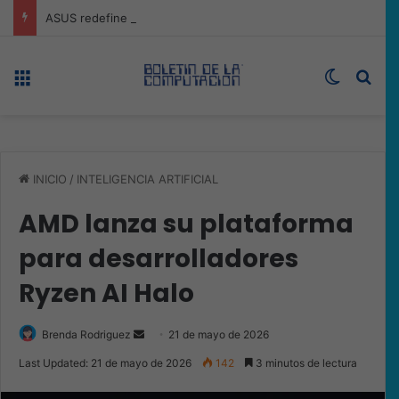
ASUS redefine la productividad y el gaming con la experiencia Duo
Menú
Switch s
Bus
INICIO
/
INTELIGENCIA ARTIFICIAL
AMD lanza su plataforma
para desarrolladores
Ryzen AI Halo
Send
Brenda Rodriguez
21 de mayo de 2026
an
Last Updated: 21 de mayo de 2026
142
3 minutos de lectura
email