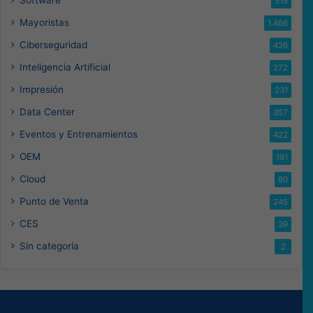
519
Mayoristas
1.466
Ciberseguridad
426
Inteligencia Artificial
272
Impresión
231
Data Center
357
Eventos y Entrenamientos
422
OEM
191
Cloud
80
Punto de Venta
245
CES
39
Sin categoría
2