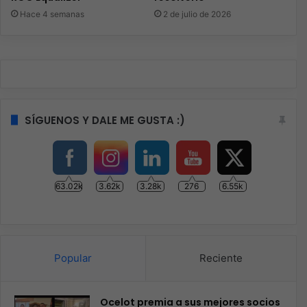
Hace 4 semanas
2 de julio de 2026
SÍGUENOS Y DALE ME GUSTA :)
63.02k
3.62k
3.28k
276
6.55k
Popular
Reciente
Ocelot premia a sus mejores socios