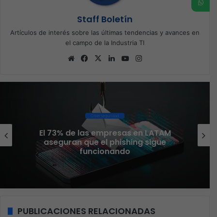
Staff Boletín
Artículos de interés sobre las últimas tendencias y avances en
el campo de la Industria TI
Sitio
Facebook
X
LinkedIn
YouTube
Instagram
web
Software
Red Hat anuncia a Sinuhé Sánchez
como nuevo Chief Architect para el
norte de LATAM
PUBLICACIONES RELACIONADAS