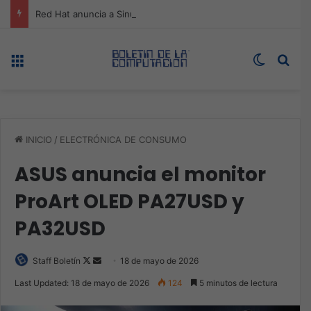
Red Hat anuncia a Sinuhé Sánchez como nuevo Chief Architect para el norte de LATAM
Menú
Switch s
Bus
INICIO
/
ELECTRÓNICA DE CONSUMO
ASUS anuncia el monitor
ProArt OLED PA27USD y
PA32USD
Follow
Send
Staff Boletín
18 de mayo de 2026
on
an
Last Updated: 18 de mayo de 2026
124
5 minutos de lectura
X
email