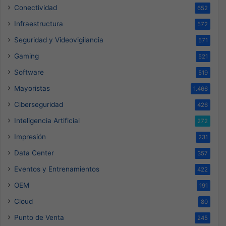
Conectividad
652
Infraestructura
572
Seguridad y Videovigilancia
571
Gaming
521
Software
519
Mayoristas
1.466
Ciberseguridad
426
Inteligencia Artificial
272
Impresión
231
Data Center
357
Eventos y Entrenamientos
422
OEM
191
Cloud
80
Punto de Venta
245