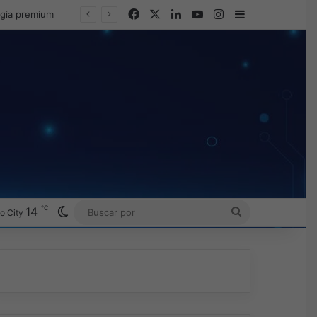
Facebook
X
LinkedIn
YouTube
Instagram
Barra lateral
egia premium
℃
Switch skin
14
BUSCAR
o City
POR