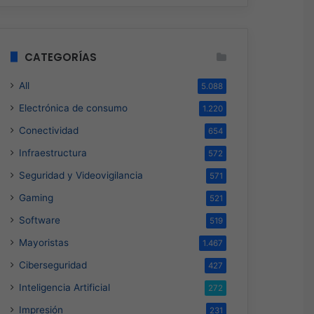
CATEGORÍAS
All
5.088
Electrónica de consumo
1.220
Conectividad
654
Infraestructura
572
Seguridad y Videovigilancia
571
Gaming
521
Software
519
Mayoristas
1.467
Ciberseguridad
427
Inteligencia Artificial
272
Impresión
231