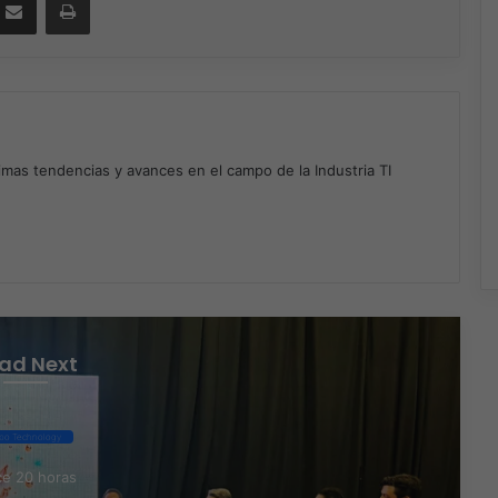
timas tendencias y avances en el campo de la Industria TI
m
ad Next
po Technology
e 20 horas