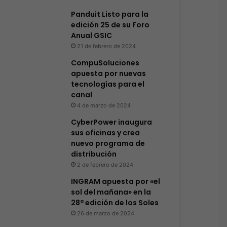
Panduit Listo para la
edición 25 de su Foro
Anual GSIC
21 de febrero de 2024
CompuSoluciones
apuesta por nuevas
tecnologías para el
canal
4 de marzo de 2024
CyberPower inaugura
sus oficinas y crea
nuevo programa de
distribución
2 de febrero de 2024
INGRAM apuesta por «el
sol del mañana» en la
28ª edición de los Soles
26 de marzo de 2024