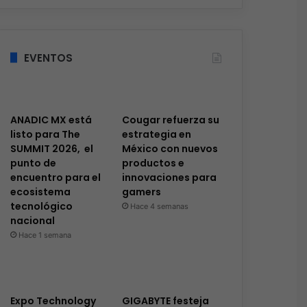
EVENTOS
ANADIC MX está
Cougar refuerza su
listo para The
estrategia en
SUMMIT 2026, el
México con nuevos
punto de
productos e
encuentro para el
innovaciones para
ecosistema
gamers
tecnológico
Hace 4 semanas
nacional
Hace 1 semana
Expo Technology
GIGABYTE festeja