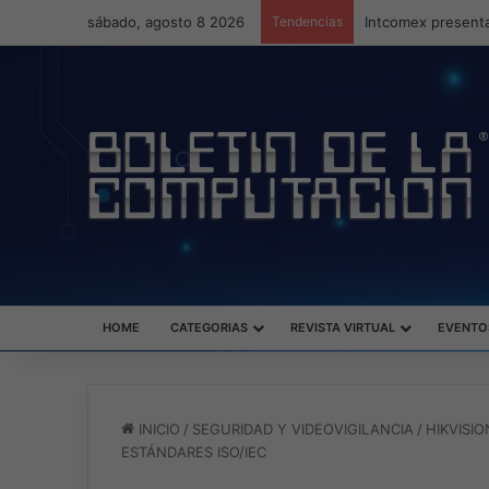
sábado, agosto 8 2026
Tendencias
Intcomex presenta
HOME
CATEGORIAS
REVISTA VIRTUAL
EVENTO
INICIO
/
SEGURIDAD Y VIDEOVIGILANCIA
/
HIKVISI
ESTÁNDARES ISO/IEC