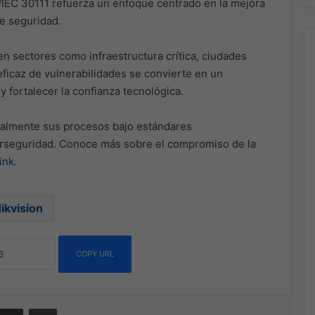
/IEC 30111 refuerza un enfoque centrado en la mejora
de seguridad.
en sectores como infraestructura crítica, ciudades
 eficaz de vulnerabilidades se convierte en un
y fortalecer la confianza tecnológica.
rmalmente sus procesos bajo estándares
erseguridad. Conoce más sobre el compromiso de la
link
.
ikvision
COPY URL
ssenger
Compartir por correo electrónico
Imprimir