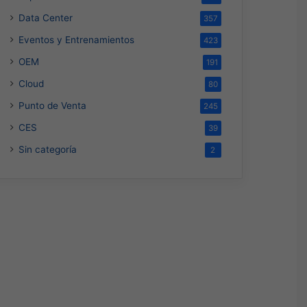
Data Center
357
Eventos y Entrenamientos
423
OEM
191
Cloud
80
Punto de Venta
245
CES
39
Sin categoría
2
Ciberseguridad
Hace 22 horas