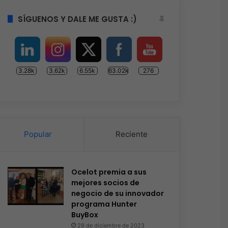
SÍGUENOS Y DALE ME GUSTA :)
3.28k
3.62k
6.55k
63.02k
276
Popular
Reciente
Ocelot premia a sus
mejores socios de
negocio de su innovador
programa Hunter
BuyBox
29 de diciembre de 2023