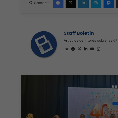
Compartir
Staff Boletín
Artículos de interés sobre las úl
Sitio
Facebook
X
LinkedIn
YouTube
Instagra
web
Re
Ex
Hac