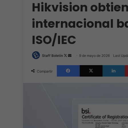
Hikvision obtien
internacional b
ISO/IEC
Follow
Send
Staff Boletín
9 de mayo de 2026
Last Upd
on
an
Facebook
X
L
X
email
Compartir