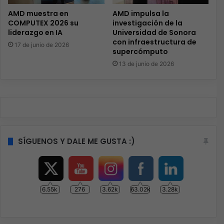
AMD muestra en
AMD impulsa la
COMPUTEX 2026 su
investigación de la
liderazgo en IA
Universidad de Sonora
con infraestructura de
17 de junio de 2026
supercómputo
13 de junio de 2026
SÍGUENOS Y DALE ME GUSTA :)
6.55k
276
3.62k
63.02k
3.28k