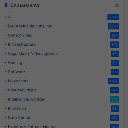
CATEGORÍAS
All
5.088
Electrónica de consumo
1.220
Conectividad
654
Infraestructura
572
Seguridad y Videovigilancia
571
Gaming
521
Software
519
Mayoristas
1.467
Ciberseguridad
427
Inteligencia Artificial
272
Impresión
231
Data Center
357
Eventos y Entrenamientos
423