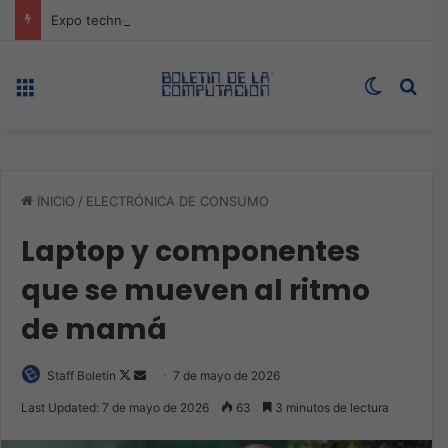
Expo technology CDMX, nueva sede con récord de audiencia
Menú
Switch s
Bus
INICIO
/
ELECTRÓNICA DE CONSUMO
Laptop y componentes
que se mueven al ritmo
de mamá
Follow
Send
Staff Boletín
7 de mayo de 2026
on
an
Last Updated: 7 de mayo de 2026
63
3 minutos de lectura
X
email