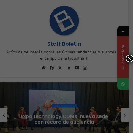
→
Staff Boletín
Anunciate
Artículos de interés sobre las últimas tendencias y avances en
×
el campo de la Industria TI
Sitio
Facebook
X
LinkedIn
YouTube
Instagram
web
Ciberseguridad
Veeam nombra a Fernando Zambrana
Country Manager para México