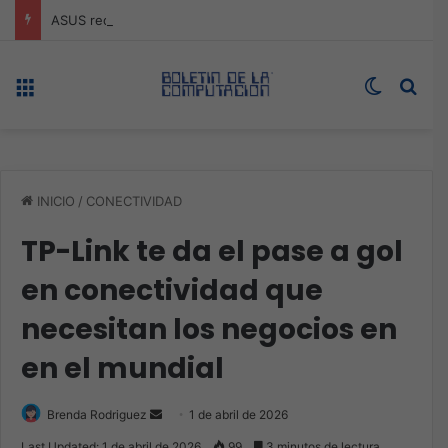
ASUS redefine la productividad y el gaming con la experiencia Duo
Menú
Switch s
Bus
INICIO
/
CONECTIVIDAD
TP-Link te da el pase a gol
en conectividad que
necesitan los negocios en
en el mundial
Send
Brenda Rodriguez
1 de abril de 2026
an
Last Updated: 1 de abril de 2026
99
3 minutos de lectura