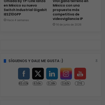
Omada by TP-Link lanza
VIGI gana terreno en
en México su nuevo
México con una
Switch Industrial Gigabit
propuesta más
IES210GPP
competitiva de
videovigilancia IP
Hace 4 semanas
16 de junio de 2026
SÍGUENOS Y DALE ME GUSTA :)
63.02k
6.55k
3.28k
3.62k
276