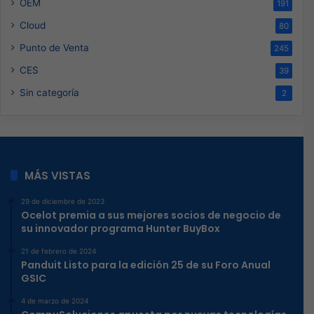
OEM
191
Cloud
80
Punto de Venta
245
CES
39
Sin categoría
2
MÁS VISTAS
29 de diciembre de 2023
Ocelot premia a sus mejores socios de negocio de
su innovador programa Hunter BuyBox
21 de febrero de 2024
Panduit Listo para la edición 25 de su Foro Anual
GSIC
4 de marzo de 2024