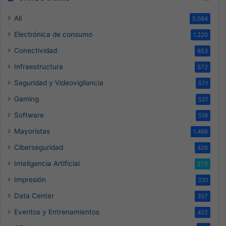
All
5.084
Electrónica de consumo
1.220
Conectividad
653
Infraestructura
572
Seguridad y Videovigilancia
571
Gaming
521
Software
519
Mayoristas
1.466
Ciberseguridad
426
Inteligencia Artificial
272
Impresión
231
Data Center
357
Eventos y Entrenamientos
422