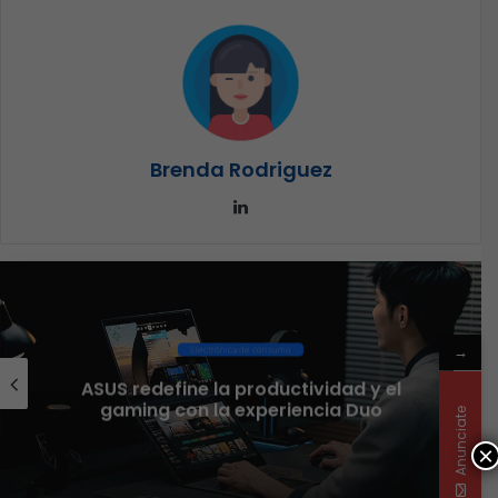
Brenda Rodriguez
LinkedIn
Ciberseguridad
→
El 73% de las empresas en LATAM
aseguran que el phishing sigue
Anunciate
funcionando
×