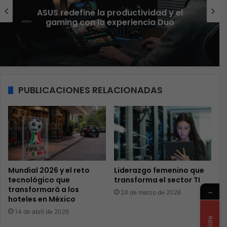
Red Hat anuncia a Sinuhé Sánchez
como nuevo Chief Architect para el
norte de LATAM
PUBLICACIONES RELACIONADAS
Mundial 2026 y el reto
Liderazgo femenino que
tecnológico que
transforma el sector TI
transformará a los
→
24 de marzo de 2026
hoteles en México
14 de abril de 2026