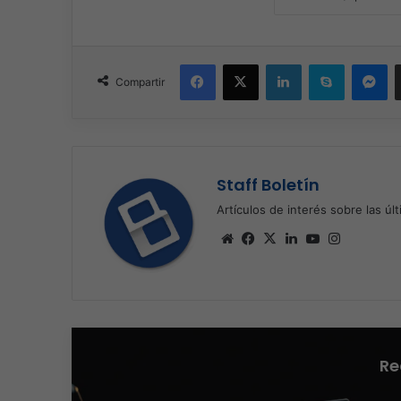
Facebook
X
LinkedIn
Skype
Me
Compartir
Staff Boletín
Artículos de interés sobre las úl
Sitio
Facebook
X
LinkedIn
YouTube
Instagra
web
Re