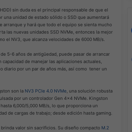
(HDD) sin duda es el principal responsable de que el
por una unidad de estado sólido o SSD que aumentará
e arranque y hará que todo el equipo se sienta mucho
porta las nuevas unidades SSD NVMe, entonces la mejor
omo el NV3, que alcanza velocidades de 6000 MB/s.
 de 5-6 años de antigüedad, puede pasar de arrancar
 capacidad de manejar las aplicaciones actuales,
jo diario por un par de años más, así como tener un
gston son la
NV3 PCIe 4.0 NVMe
, una solución robusta
ulsada por un controlador Gen 4×4 NVMe. Kingston
 hasta 6,000/5,000 MB/s, lo que proporciona un
ad de cargas de trabajo; desde edición hasta gaming.
 brinda valor sin sacrificios. Su diseño compacto
M.2