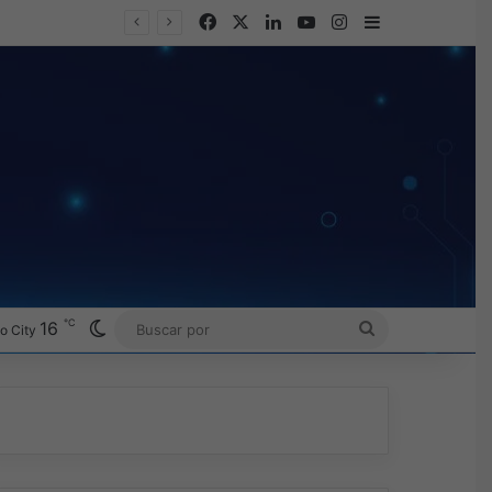
Facebook
X
LinkedIn
YouTube
Instagram
Barra lateral
℃
Switch skin
16
BUSCAR
o City
POR