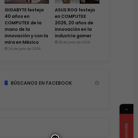
GIGABYTE festeja
ASUS ROG festeja
40 años en
en COMPUTEX
COMPUTEX de la
2026, 20 años de
mano de la
innovación en la
innovación y con la
industria gamer
mira en México
18 de junio de 2026
24 de junio de 2026
BÚSCANOS EN FACEBOOK
→
Anunciate