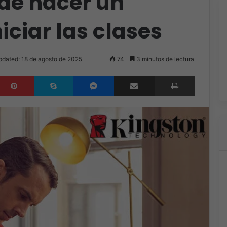
de hacer un
iciar las clases
pdated: 18 de agosto de 2025
74
3 minutos de lectura
inkedIn
Pinterest
Skype
Messenger
Compartir por correo electrónico
Imprimir