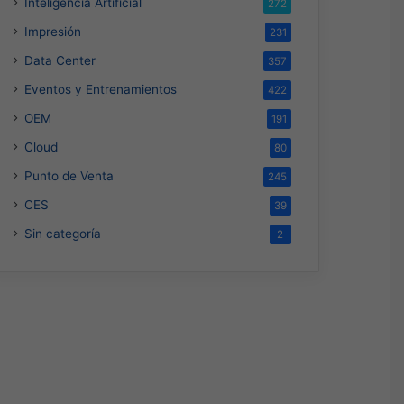
Inteligencia Artificial
272
Impresión
231
Data Center
357
Eventos y Entrenamientos
422
OEM
191
Cloud
80
Punto de Venta
245
CES
39
Sin categoría
2