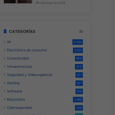
4 de mayo de 2026
CATEGORÍAS
All
5.084
Electrónica de consumo
1.220
Conectividad
653
Infraestructura
572
Seguridad y Videovigilancia
571
Gaming
521
Software
519
Mayoristas
1.466
Ciberseguridad
426