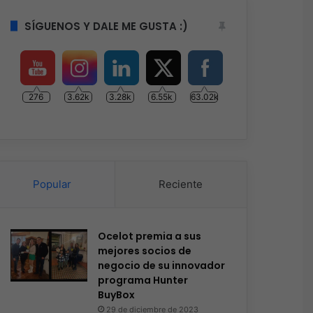
SÍGUENOS Y DALE ME GUSTA :)
276
3.62k
3.28k
6.55k
63.02k
Popular
Reciente
Ocelot premia a sus
mejores socios de
negocio de su innovador
programa Hunter
BuyBox
29 de diciembre de 2023