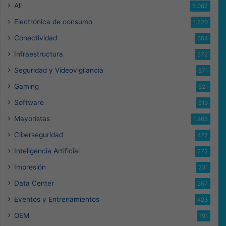
All
5.087
Electrónica de consumo
1.220
Conectividad
654
Infraestructura
572
Seguridad y Videovigilancia
571
Gaming
521
Software
519
Mayoristas
1.466
Ciberseguridad
427
Inteligencia Artificial
272
Impresión
231
Data Center
357
Eventos y Entrenamientos
423
OEM
191