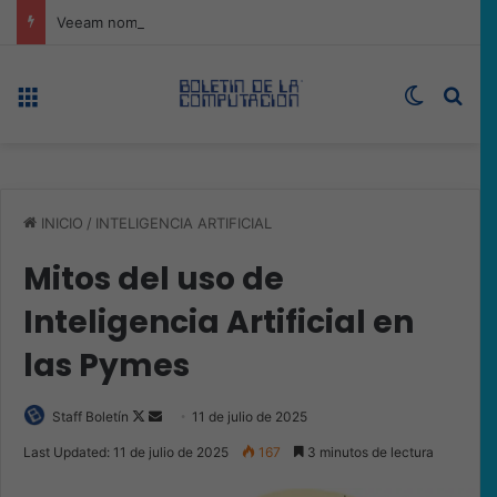
Veeam nombra a Fernando Zambrana Country Manager para México
Menú
Switch s
Bus
INICIO
/
INTELIGENCIA ARTIFICIAL
Mitos del uso de
Inteligencia Artificial en
las Pymes
Follow
Send
Staff Boletín
11 de julio de 2025
on
an
Last Updated: 11 de julio de 2025
167
3 minutos de lectura
X
email