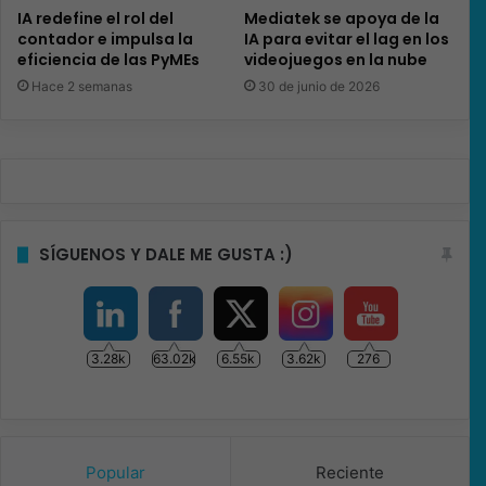
IA redefine el rol del
Mediatek se apoya de la
contador e impulsa la
IA para evitar el lag en los
eficiencia de las PyMEs
videojuegos en la nube
Hace 2 semanas
30 de junio de 2026
SÍGUENOS Y DALE ME GUSTA :)
3.28k
63.02k
6.55k
3.62k
276
Popular
Reciente