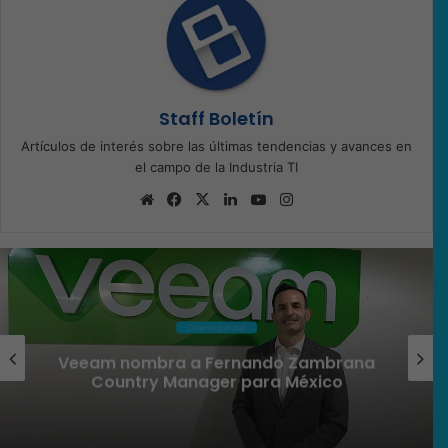
Staff Boletín
Artículos de interés sobre las últimas tendencias y avances en
el campo de la Industria TI
Sitio
Facebook
X
LinkedIn
YouTube
Instagram
web
Conectividad
Omada presenta los nuevos Fusion
Gateways que simplifican la
implementación, reducen costos y
aumentan la eficiencia operativa