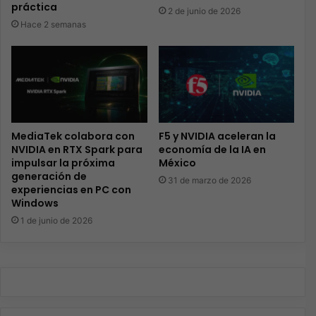
práctica
2 de junio de 2026
Hace 2 semanas
MediaTek colabora con
F5 y NVIDIA aceleran la
NVIDIA en RTX Spark para
economía de la IA en
impulsar la próxima
México
generación de
31 de marzo de 2026
experiencias en PC con
Windows
1 de junio de 2026