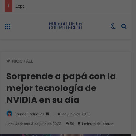
Expo technology CDMX, nueva sede con récord de audiencia
Menú
Switch s
Bus
INICIO
/
ALL
Sorprende a papá con la
mejor tecnología de
NVIDIA en su día
Send
Brenda Rodriguez
16 de junio de 2023
an
Last Updated: 3 de julio de 2023
56
1 minuto de lectura
email