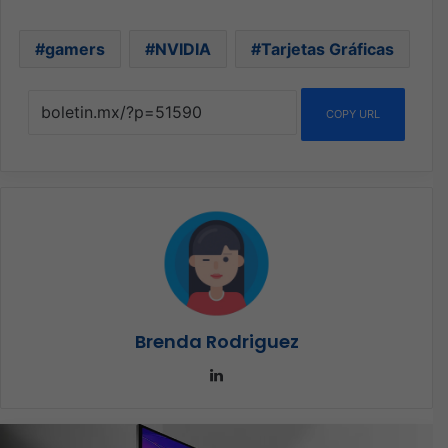
gamers
NVIDIA
Tarjetas Gráficas
COPY URL
Brenda Rodriguez
LinkedIn