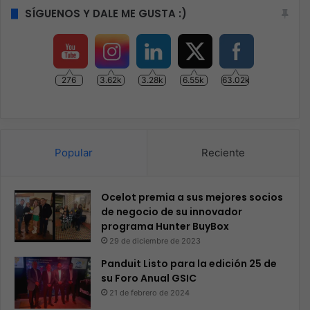
SÍGUENOS Y DALE ME GUSTA :)
276
3.62k
3.28k
6.55k
63.02k
Popular
Reciente
Ocelot premia a sus mejores socios
de negocio de su innovador
programa Hunter BuyBox
29 de diciembre de 2023
Panduit Listo para la edición 25 de
su Foro Anual GSIC
21 de febrero de 2024