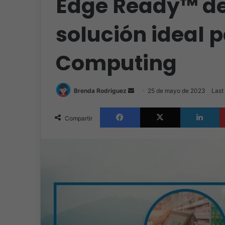
Edge Ready™ de T
solución ideal p
Computing
Send
Brenda Rodriguez
25 de mayo de 2023
Last
an
Facebook
X
L
email
Compartir