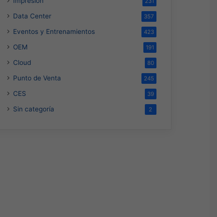
Impresión
231
Data Center
357
Eventos y Entrenamientos
423
OEM
191
Cloud
80
Punto de Venta
245
CES
39
Sin categoría
2