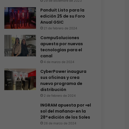
29 de diciembre de 2023
Panduit Listo para la
edición 25 de su Foro
Anual GSIC
21 de febrero de 2024
CompuSoluciones
apuesta por nuevas
tecnologías para el
canal
4 de marzo de 2024
CyberPower inaugura
sus oficinas y crea
nuevo programa de
distribución
2 de febrero de 2024
INGRAM apuesta por «el
sol del mañana» en la
28ª edición de los Soles
26 de marzo de 2024