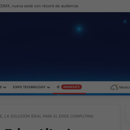
ernando Zambrana Country Manager para México
S
EXPO TECHNOLOGY
✆
ANUNCIATE
Mexico
TE, LA SOLUCIÓN IDEAL PARA EL EDGE COMPUTING