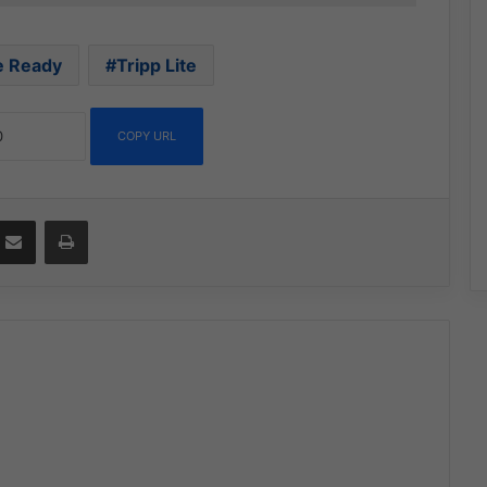
e Ready
Tripp Lite
COPY URL
ssenger
Compartir por correo electrónico
Imprimir