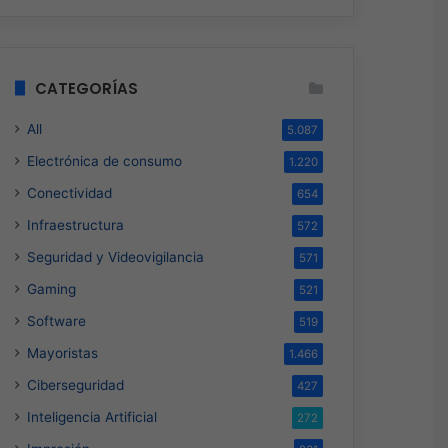
CATEGORÍAS
All
5.087
Electrónica de consumo
1.220
Conectividad
654
Infraestructura
572
Seguridad y Videovigilancia
571
Gaming
521
Software
519
Mayoristas
1.466
Ciberseguridad
427
Inteligencia Artificial
272