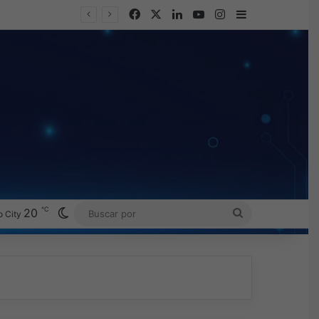
Facebook
X
LinkedIn
YouTube
Instagram
Barra lateral
℃
Switch skin
20
BUSCAR
 City
POR