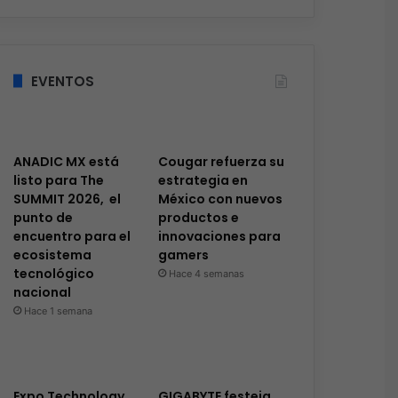
EVENTOS
ANADIC MX está
Cougar refuerza su
listo para The
estrategia en
SUMMIT 2026, el
México con nuevos
punto de
productos e
encuentro para el
innovaciones para
ecosistema
gamers
tecnológico
Hace 4 semanas
nacional
Hace 1 semana
Expo Technology
GIGABYTE festeja