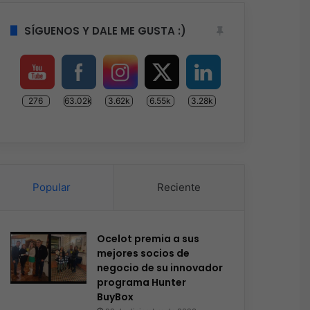
SÍGUENOS Y DALE ME GUSTA :)
276
63.02k
3.62k
6.55k
3.28k
Popular
Reciente
Ocelot premia a sus
mejores socios de
negocio de su innovador
programa Hunter
BuyBox