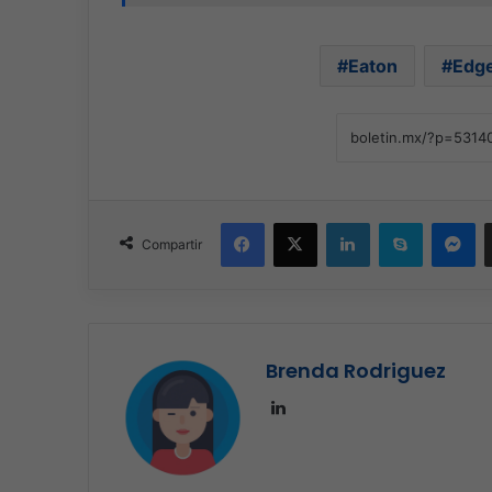
Eaton
Edg
Facebook
X
LinkedIn
Skype
Me
Compartir
Brenda Rodriguez
LinkedIn