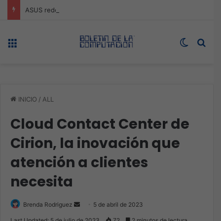
ASUS redefine la productividad y el gaming con la experiencia Duo
Menú
Switch s
Bus
INICIO
/
ALL
Cloud Contact Center de
Cirion, la inovación que
atención a clientes
necesita
Send
Brenda Rodriguez
5 de abril de 2023
an
Last Updated: 5 de julio de 2023
72
2 minutos de lectura