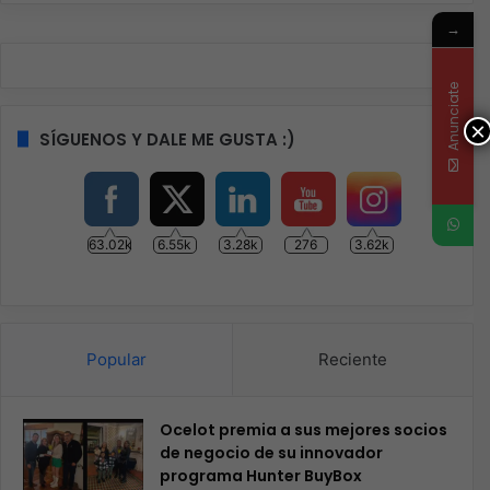
→
Anunciate
×
SÍGUENOS Y DALE ME GUSTA :)
63.02k
6.55k
3.28k
276
3.62k
Popular
Reciente
Ocelot premia a sus mejores socios
de negocio de su innovador
programa Hunter BuyBox