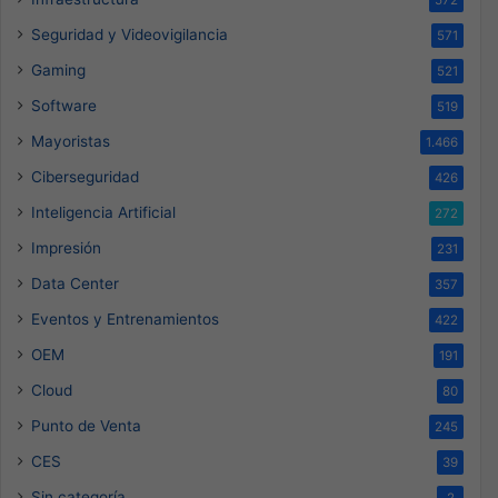
572
Seguridad y Videovigilancia
571
Gaming
521
Software
519
Mayoristas
1.466
Ciberseguridad
426
Inteligencia Artificial
272
Impresión
231
Data Center
357
Eventos y Entrenamientos
422
OEM
191
Cloud
80
Punto de Venta
245
CES
39
Sin categoría