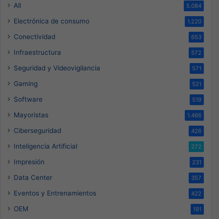
All
5.084
Electrónica de consumo
1.220
Conectividad
653
Infraestructura
572
Seguridad y Videovigilancia
571
Gaming
521
Software
519
Mayoristas
1.466
Ciberseguridad
426
Inteligencia Artificial
272
Impresión
231
Data Center
357
Eventos y Entrenamientos
422
OEM
191