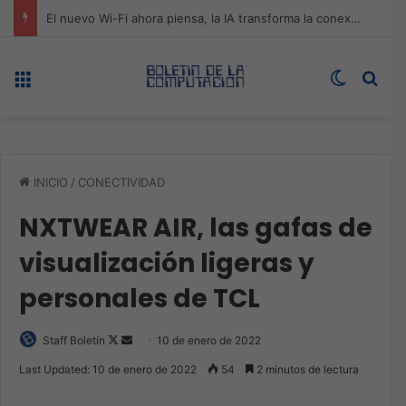
ASUS redefine la productividad y el gaming con la experiencia Duo
Menú
Switch s
Bus
INICIO
/
CONECTIVIDAD
NXTWEAR AIR, las gafas de
visualización ligeras y
personales de TCL
Follow
Send
Staff Boletín
10 de enero de 2022
on
an
Last Updated: 10 de enero de 2022
54
2 minutos de lectura
X
email