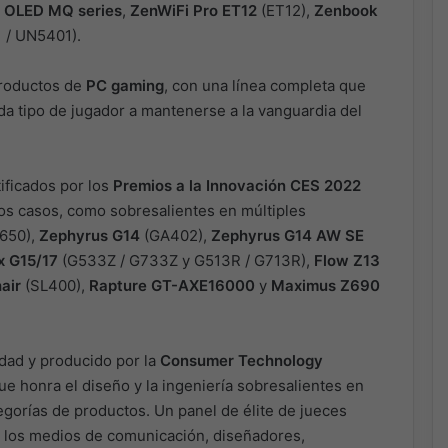
 OLED MQ series
,
ZenWiFi Pro ET12
(ET12),
Zenbook
 / UN5401).
productos de
PC gaming
, con una línea completa que
da tipo de jugador a mantenerse a la vanguardia del
ificados por los
Premios a la Innovación CES 2022
os casos, como sobresalientes en múltiples
650),
Zephyrus G14
(GA402),
Zephyrus G14 AW SE
x G15/17
(G533Z / G733Z y G513R / G713R),
Flow Z13
air
(SL400),
Rapture GT-AXE16000
y
Maximus Z690
edad y producido por la
Consumer Technology
e honra el diseño y la ingeniería sobresalientes en
gorías de productos. Un panel de élite de jueces
e los medios de comunicación, diseñadores,