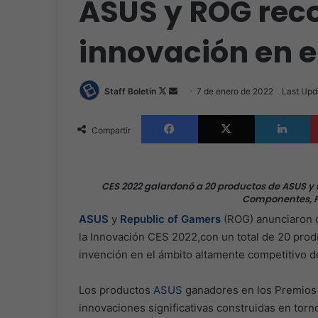
ASUS y ROG rec
innovación en e
Follow
Send
Staff Boletín
7 de enero de 2022
Last Upd
on
an
Facebook
X
L
X
email
Compartir
CES 2022 galardonó a 20 productos de ASUS y 
Componentes, Pe
ASUS
y
Republic of Gamers
(ROG) anunciaron 
la Innovación CES 2022,con un total de 20 prod
invención en el ámbito altamente competitivo d
Los productos
ASUS
ganadores en los Premios 
innovaciones significativas construidas en torno