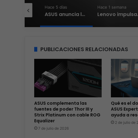
e 3 días
Hace 5 días
Hace 1 semana
ASUS redefine la productividad y el gaming con la experiencia Duo
ASUS anuncia los ProArt Display OLED PA279CDV y PA329CDV
Lenovo impulsa la E
PUBLICACIONES RELACIONADAS
ASUS complementa las
Qué es el d
fuentes de poder Thor III y
ASUS Expert
Strix Platinum con cable ROG
ayuda a res
Equalizer
2 de julio de
7 de julio de 2026