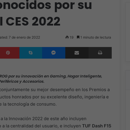
onocidos por su
l CES 2022
ated: 7 de enero de 2022
19
1 minuto de lectura
inkedIn
Pinterest
Skype
Messenger
Compartir por correo electrónico
Imprimir
ROG por su innovación en Gaming, Hogar Inteligente,
riféricos y Accesorios.
conjuntamente su mejor desempeño en los Premios a
uctos honrados por su excelente diseño, ingeniería e
e la tecnología de consumo.
a la Innovación 2022 de este año incluyen
 a la centralidad del usuario, e incluyen
TUF Dash F15