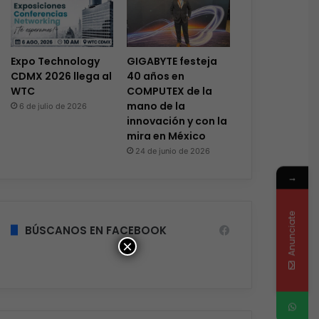
Expo Technology
GIGABYTE festeja
CDMX 2026 llega al
40 años en
WTC
COMPUTEX de la
mano de la
6 de julio de 2026
innovación y con la
mira en México
24 de junio de 2026
→
Gaming
Hace 1 semana
Lenovo impulsa la Esports
Anunciate
BÚSCANOS EN FACEBOOK
como Socio Fun
×