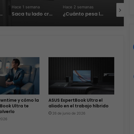
Hace 1 semana
Hace 2 semanas
Hace 3 se
sports World Cup 2026 como Socio Fundador
Saca tu lado creativo y almacena tus videos con Sandisk y Crayola
¿Cuánto pesa la productividad? A veces, cargar menos es lograr más
owntime y cómo la
ASUS ExpertBook Ultra el
Book Ultra te
aliado en el trabajo híbrido
olverlo
26 de junio de 2026
 2026