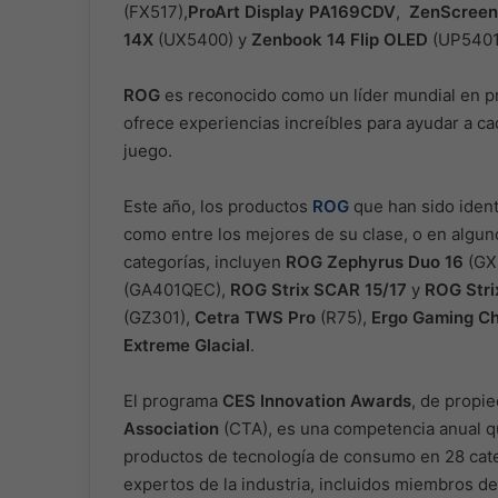
(FX517),
ProArt Display PA169CDV
,
ZenScreen
14X
(UX5400) y
Zenbook 14 Flip OLED
(UP5401
ROG
es reconocido como un líder mundial en 
ofrece experiencias increíbles para ayudar a ca
juego.
Este año, los productos
ROG
que han sido ident
como entre los mejores de su clase, o en algun
categorías, incluyen
ROG Zephyrus Duo 16
(GX
(GA401QEC),
ROG Strix SCAR 15/17
y
ROG Stri
(GZ301),
Cetra TWS Pro
(R75),
Ergo Gaming Ch
Extreme Glacial
.
El programa
CES Innovation Awards
, de propi
Association
(CTA), es una competencia anual qu
productos de tecnología de consumo en 28 cate
expertos de la industria, incluidos miembros d