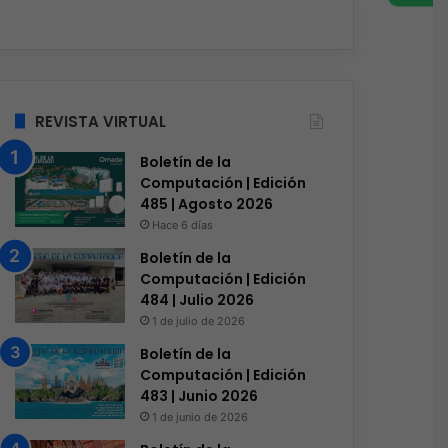
manas
Hace 4 semanas
Hace 4 semanas
Targus lleva, conecta y protege tus dispositivos.
Lentes inteligentes abren nuevos riesgos para la privacidad
Cougar refuerza su estrategia en México con nuevos productos e innovaciones para gamers
REVISTA VIRTUAL
Boletín de la
Computación | Edición
485 | Agosto 2026
Hace 6 días
Boletín de la
Computación | Edición
484 | Julio 2026
1 de julio de 2026
Boletín de la
Computación | Edición
483 | Junio 2026
1 de junio de 2026