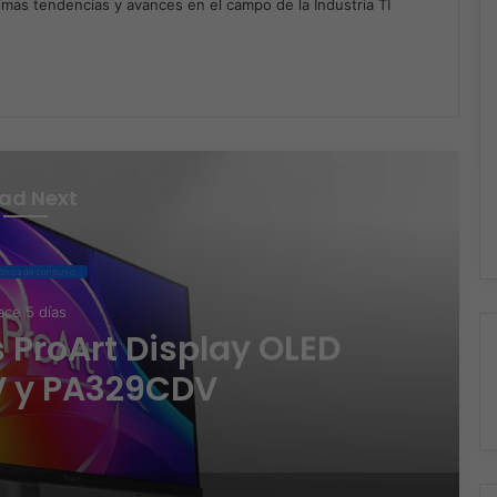
timas tendencias y avances en el campo de la Industria TI
m
ad Next
rónica de consumo
ce 5 días
 ProArt Display OLED
 y PA329CDV