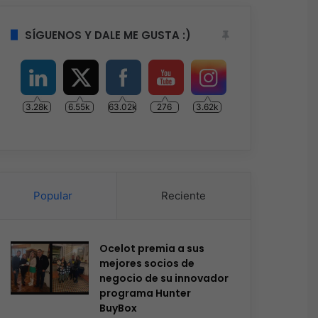
SÍGUENOS Y DALE ME GUSTA :)
3.28k
6.55k
63.02k
276
3.62k
Popular
Reciente
Ocelot premia a sus
mejores socios de
negocio de su innovador
programa Hunter
BuyBox