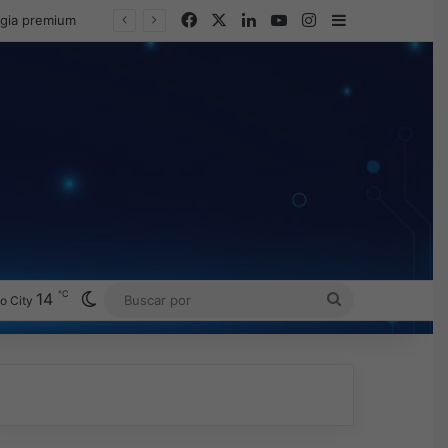
Facebook
X
LinkedIn
YouTube
Instagram
Barra lateral
egia premium
℃
Switch skin
14
BUSCAR
o City
POR