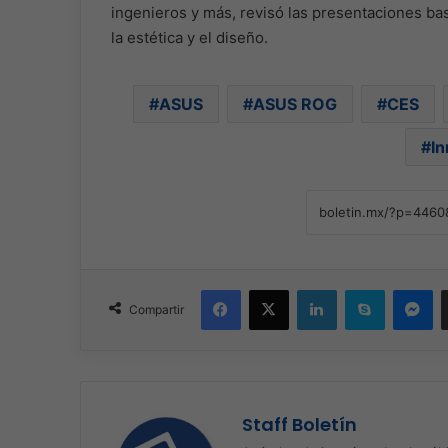
ingenieros y más, revisó las presentaciones basa
la estética y el diseño.
ASUS
ASUS ROG
CES
In
Facebook
X
LinkedIn
Skype
Me
Compartir
Staff Boletín