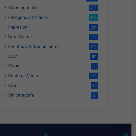
Ciberseguridad
427
Inteligencia Artificial
272
Impresión
231
Data Center
357
Eventos y Entrenamientos
423
OEM
191
Cloud
80
Punto de Venta
245
CES
39
Sin categoría
2