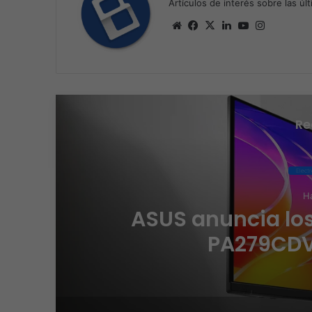
Artículos de interés sobre las úl
Sitio
Facebook
X
LinkedIn
YouTube
Instagra
web
Re
Elect
Ha
ng
ASUS anuncia los
PA279CDV