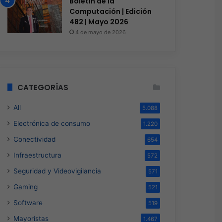
Boletín de la
Computación | Edición
482 | Mayo 2026
4 de mayo de 2026
CATEGORÍAS
All
5.088
Electrónica de consumo
1.220
Conectividad
654
Infraestructura
572
Seguridad y Videovigilancia
571
Gaming
521
Software
519
Mayoristas
1.467