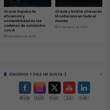
Oracle impulsa la
Oracle y NVIDIA ofrecerán
eficiencia y
IA soberana en todo el
sostenibilidad en las
mundo
cadenas de suministro
21 de marzo de 2024
con IA
6 de febrero de 2025
SÍGUENOS Y DALE ME GUSTA :)
63.02k
3.62k
6.55k
276
3.28k