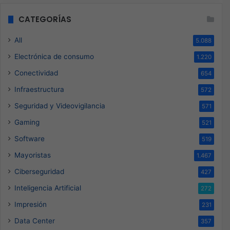
CATEGORÍAS
All
5.088
Electrónica de consumo
1.220
Conectividad
654
Infraestructura
572
Seguridad y Videovigilancia
571
Gaming
521
Software
519
Mayoristas
1.467
Ciberseguridad
427
Inteligencia Artificial
272
Impresión
231
Data Center
357