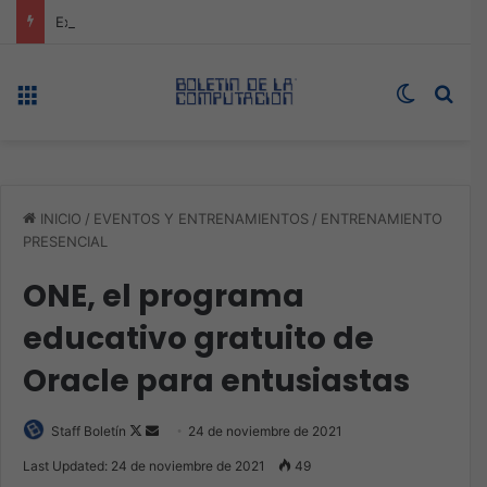
Expo technology CDMX, nueva sede con récord de audiencia
Menú
Switch s
Bus
INICIO
/
EVENTOS Y ENTRENAMIENTOS
/
ENTRENAMIENTO
PRESENCIAL
ONE, el programa
educativo gratuito de
Oracle para entusiastas
Follow
Send
Staff Boletín
24 de noviembre de 2021
on
an
Last Updated: 24 de noviembre de 2021
49
X
email