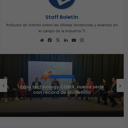
Staff Boletín
Artículos de interés sobre las últimas tendencias y avances en
el campo de la Industria TI
Sitio
Facebook
X
LinkedIn
YouTube
Instagram
web
Expo Technology
Expo technology CDMX, nueva sede
con récord de audiencia