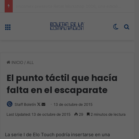
Expo technology CDMX, nueva sede con récord de audiencia
Menú
Switch s
Bus
INICIO
/
ALL
El punto táctil que hacía
falta en el escaparate
Follow
Send
Staff Boletín
13 de octubre de 2015
on
an
Last Updated: 13 de octubre de 2015
29
2 minutos de lectura
X
email
La serie I de Elo Touch podría insertarse en una