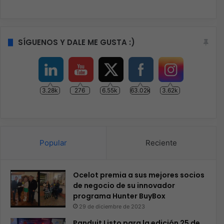
SÍGUENOS Y DALE ME GUSTA :)
3.28k
276
6.55k
63.02k
3.62k
Popular
Reciente
Ocelot premia a sus mejores socios
de negocio de su innovador
programa Hunter BuyBox
29 de diciembre de 2023
Panduit Listo para la edición 25 de