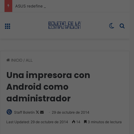
ASUS redefine la productividad y el gaming con la experiencia Duo
Menú
Switch s
Bus
INICIO
/
ALL
Una impresora con
Android como
administrador
Follow
Send
Staff Boletín
29 de octubre de 2014
on
an
Last Updated: 29 de octubre de 2014
14
3 minutos de lectura
X
email