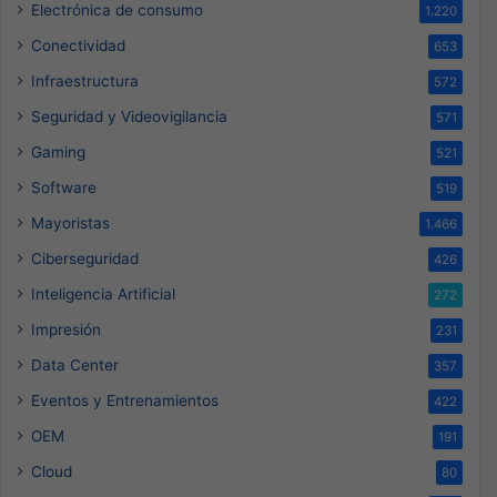
Electrónica de consumo
1.220
Conectividad
653
Infraestructura
572
Seguridad y Videovigilancia
571
Gaming
521
Software
519
Mayoristas
1.466
Ciberseguridad
426
Inteligencia Artificial
272
Impresión
231
Data Center
357
Eventos y Entrenamientos
422
OEM
191
Cloud
80