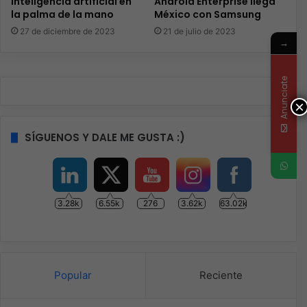
Inteligencia artificial en
Android Enterprise llega
la palma de la mano
México con Samsung
27 de diciembre de 2023
21 de julio de 2023
→
Anunciate
×
SÍGUENOS Y DALE ME GUSTA :)
3.28k
6.55k
276
3.62k
63.02k
Popular
Reciente