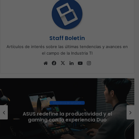
Staff Boletín
Artículos de interés sobre las últimas tendencias y avances en
el campo de la Industria TI
Sitio
Facebook
X
LinkedIn
YouTube
Instagram
web
Ciberseguridad
El 73% de las empresas en LATAM
aseguran que el phishing sigue
funcionando