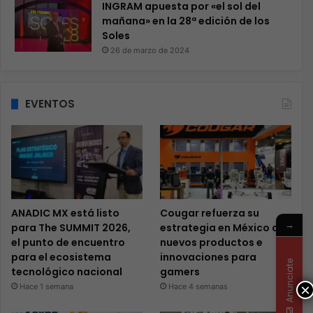
INGRAM apuesta por «el sol del
mañana» en la 28ª edición de los
Soles
26 de marzo de 2024
EVENTOS
ANADIC MX está listo
Cougar refuerza su
→
para The SUMMIT 2026,
estrategia en México con
el punto de encuentro
nuevos productos e
para el ecosistema
innovaciones para
Anunciate
tecnológico nacional
gamers
×
Hace 1 semana
Hace 4 semanas