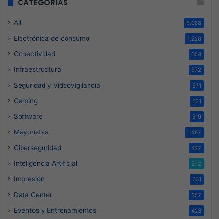
CATEGORÍAS
All
5.088
Electrónica de consumo
1.220
Conectividad
654
Infraestructura
572
Seguridad y Videovigilancia
571
Gaming
521
Software
519
Mayoristas
1.467
Ciberseguridad
427
Inteligencia Artificial
272
Impresión
231
Data Center
357
Eventos y Entrenamientos
423