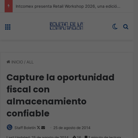
Expo technology CDMX, nueva sede con récord de audiencia
Menú
Switch s
Bus
INICIO
/
ALL
Capture la oportunidad
fiscal con
almacenamiento
confiable
Follow
Send
Staff Boletín
25 de agosto de 2014
on
an
Last Updated: 25 de agosto de 2014
16
1 minuto de lectura