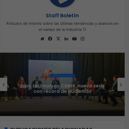
Staff Boletín
Artículos de interés sobre las últimas tendencias y avances en
el campo de la Industria TI
Sitio
Facebook
X
LinkedIn
YouTube
Instagram
web
Expo Technology
Expo technology CDMX, nueva sede
con récord de audiencia