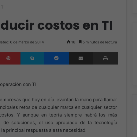
TI
ducir costos en TI
ated: 6 de marzo de 2014
18
5 minutos de lectura
inkedIn
Pinterest
Skype
Messenger
Compartir por correo electrónico
Imprimir
 operación con TI
empresas que hoy en día levantan la mano para llamar
incipales retos de cualquier marca en cualquier sector
 costos. Y aunque en teoría siempre habrá los más
de soluciones, el uso apropiado de la tecnología
a principal respuesta a esta necesidad.