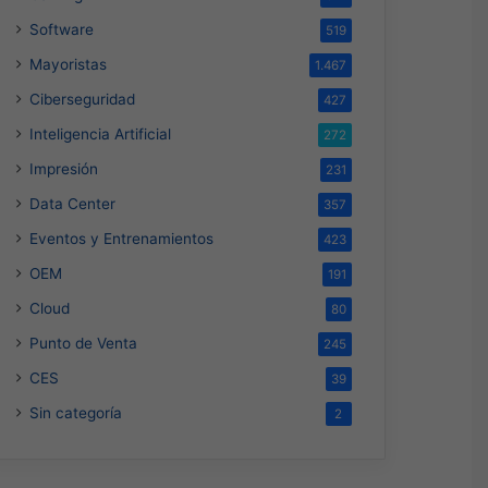
Software
519
Mayoristas
1.467
Ciberseguridad
427
Inteligencia Artificial
272
Impresión
231
Data Center
357
Eventos y Entrenamientos
423
OEM
191
Cloud
80
Punto de Venta
245
CES
39
Sin categoría
2