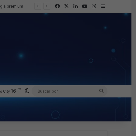
Facebook
X
LinkedIn
YouTube
Instagram
Barra lateral
egia premium
℃
Switch skin
16
BUSCAR
o City
POR