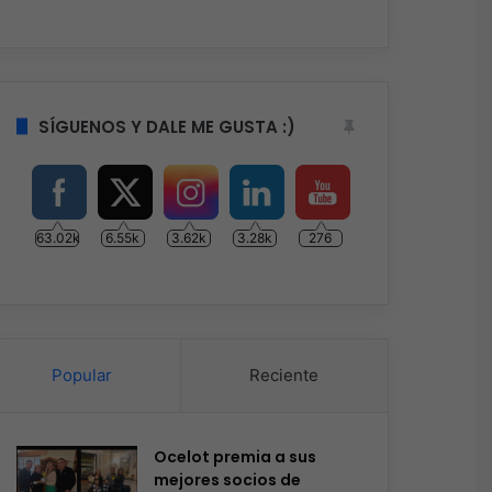
SÍGUENOS Y DALE ME GUSTA :)
63.02k
6.55k
3.62k
3.28k
276
Popular
Reciente
Ocelot premia a sus
mejores socios de