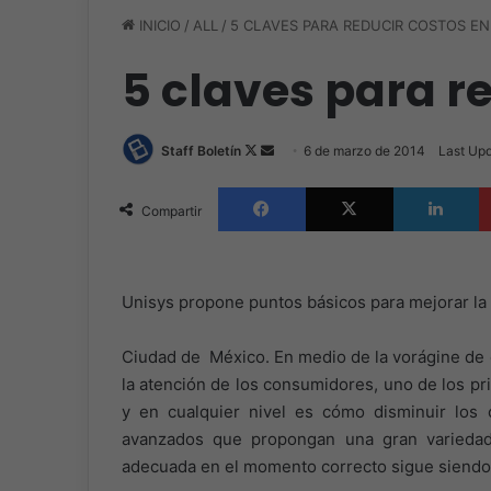
INICIO
/
ALL
/
5 CLAVES PARA REDUCIR COSTOS EN 
5 claves para re
Follow
Send
Staff Boletín
6 de marzo de 2014
Last Upd
on
an
Facebook
X
L
X
email
Compartir
Unisys propone puntos básicos para mejorar la
Ciudad de México. En medio de la vorágine de 
la atención de los consumidores, uno de los pr
y en cualquier nivel es cómo disminuir los
avanzados que propongan una gran variedad 
adecuada en el momento correcto sigue siendo l