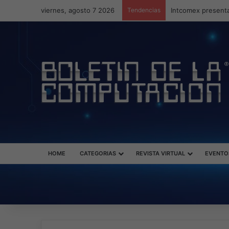
viernes, agosto 7 2026
Tendencias
Intcomex presenta
HOME
CATEGORIAS
REVISTA VIRTUAL
EVENTO