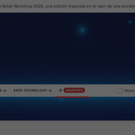
 Retail Workshop 2026, una edición inspirada en el valor de una estrat
S
EXPO TECHNOLOGY
✆
ANUNCIATE
Mexic